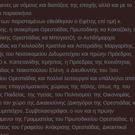
μενες με νόμους και διατάξεις της εποχής αλλά και με το
ό παρασκήνιο.
των παρισταμένων εθεάθησαν ο Εφέτης επί τιμή κ.
δης, η ανακρίτρια Ορεστιάδας Πρωτοδίκης κα Κακαζάκη, 
ίκης Ορεστιάδας κα Μπογιατζή, οι Αντιδήμαρχοι
δας κα Γκιλιλούδη Χριστίνα και Αστεριάδης Μαργαρίτης,
τής του Νοσοκομείου Διδυμοτείχου και πρώην Πρόεδρος
 κ. Καπετανίδης Χρήστος, η Πρόεδρος της Κοινότητας
δας κ. Νακοπούλου Ελένη, ο Διευθυντής του 3ου
ου Ορεστιάδας και πολλοί λειτουργοί και υπάλληλοι από
ους επαγγελματικούς χώρους της πόλης, όπως πχ. του
ς Παιδείας, της Υγείας, του Πολιτισμού, της Οικονομίας,
ι τον χώρο της Δικαιοσύνης (Δικηγόροι της Ορεστιάδας κ
υμοτείχου, Συμβολαιογράφοι, ο νυν και η πρώην
μενοι της Γραμματείας του Πρωτοδικείου Ορεστιάδας, η
έας του Γραφείου Ανάκρισης Ορεστιάδας, Δικαστικοί