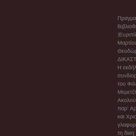
Πραγματ
Βιβλιο
(Ευριπί
Μαρτίο
Θεοδώρ
ΔΙΚΑΣΤ
Η εκδή
συνδιο
του Φιλ
Μεμετζ
Ακολούθ
παρ’ Αρ
και Χρι
γλαφυρ
τη δίκη