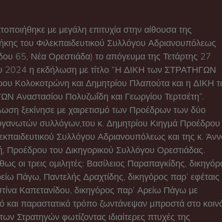
οποιήθηκε με μεγάλη επιτυχία στην αίθουσα της
θήκης του Φιλεκπαιδευτικού Συλλόγου Αδριανουπόλεως
δου 65, Νέα Ορεστιάδα) το απόγευμα της Τετάρτης 27
υ 2024 η εκδήλωση με τίτλο “Η ΔΙΚΗ των ΣΤΡΑΤΗΓΩΝ
ου Κολοκοτρώνη και Δημητρίου Πλαπούτα και η ΔΙΚΗ 
ΩΝ Αναστασίου Πολυζωΐδη και Γεωργίου Τερτσέτη”.
λωση ξεκίνησε με χαιρετισμό των Προέδρων των δύο
ργανωτών συλλόγων,του κ. Δημητρίου Κιηγμά Προέδρου
εκπαιδευτικού Συλλόγου Αδριανουπόλεως και της κ. Άνν
ή, Προέδρου του Δικηγορικού Συλλόγου Ορεστιάδας.
ως οι τρεις ομιλητές: Βασίλειος Παραπαγκίδης, δικηγόρ
είω Πάγω, Παντελής Δραχτίδης, δικηγόρος παρ’ εφέταις
στίνα Καπετανίδου, δικηγόρος παρ’ Αρείω Πάγω με
ό και παραστατικό τρόπο ζωντάνεψαν μπροστά στο κοιν
 των Στρατηγών φωτίζοντας ιδιαίτερες πτυχές της