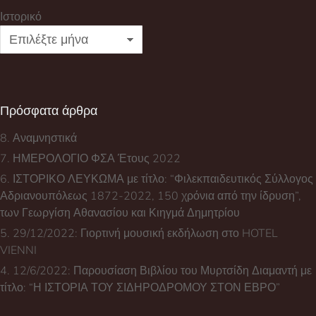
Ιστορικό
Πρόσφατα άρθρα
8. Αναμνηστικά
7. ΗΜΕΡΟΛΟΓΙΟ ΦΣΑ Έτους 2022
6. ΙΣΤΟΡΙΚΟ ΛΕΥΚΩΜΑ με τίτλο: “Φιλεκπαιδευτικός Σύλλογος
Αδριανουπόλεως 1872-2022, 150 χρόνια από την ίδρυση”,
των Γεωργίση Αθανασίου και Κιηγμά Δημητρίου
5. 29/12/2022: Γιορτινή μουσική εκδήλωση στο HOTEL
VIENNI
4. 12/6/2022: Παρουσίαση Βιβλίου του Μυρτσίδη Διαμαντή με
τίτλο: “Η ΙΣΤΟΡΙΑ ΤΟΥ ΣΙΔΗΡΟΔΡΟΜΟΥ ΣΤΟΝ ΕΒΡΟ”