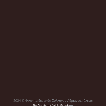
Ιστορία
By
admin
6 Απριλίου, 2024
Leave a comment
1η περίοδος: Αδριανούπολη Ο Φιλεκπαιδευτικός
Σύλλογος Αδριανουπόλεως ιδρύθηκε στις 14
Ιανουαρίου 1872 στην Αδριανούπολη από
εξέχοντα μέλη της ελληνικής κοινότητας
Αδριανούπολης, από ανθρώπους με οικονομική
δύναμη αλλά και θέληση να βοηθήσουν στην
διάδοση της ελληνικής παιδείας στον υπό
Οθωμανική κυριαρχία ελληνικό πληθυσμό.
Ιδρύθηκε σε μια περίοδο έξαρσης του
βουλγαρικού εθνικισμού. Η Βουλγαρία
εκμεταλλευόμενη τη διάθεση…
2024 © Φιλεκπαιδευτικός Σύλλογος Αδριανουπόλεως
By DartHost Web Studio
❤️